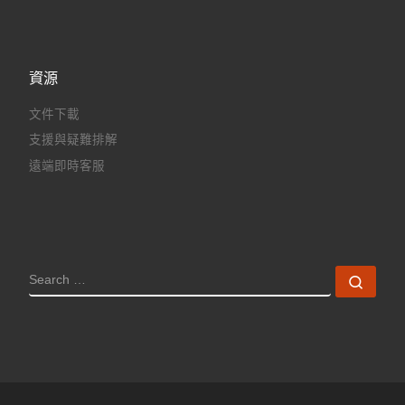
資源
文件下載
支援與疑難排解
遠端即時客服
SEARCH
Sear