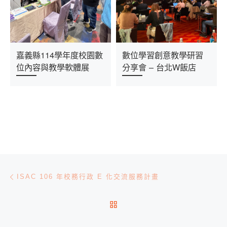
嘉義縣114學年度校園數
數位學習創意教學研習
位內容與教學軟體展
分享會 – 台北W飯店
文章導航
Previous post
ISAC 106 年校務行政 E 化交流服務計畫
BACK TO POST LIST
Ne