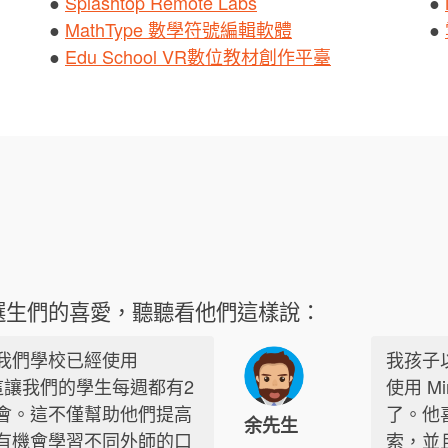
●
Splashtop Remote Labs
●
●
MathType 數學符號編輯軟體
●
●
Edu School VR數位教材創作平臺
選生們的喜愛，聽聽看他們這樣說：
我們學校已經使用
我孩子
了。這讓我們的學生每週都有2
使用 M
會。這不僅幫助他們提高
了。他
余先生
有機會學習不同外師的口
索，並