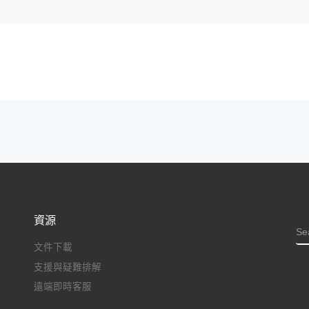
資源
S
文件下載
支援與疑難排解
遠端即時客服