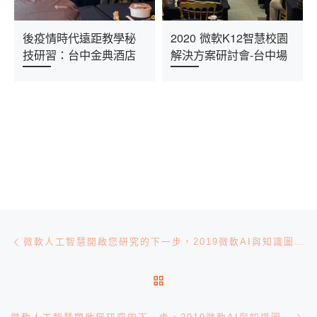
後疫情時代遠距教學秘
2020 微軟K12智慧校園
技研習：台中金典酒店
解決方案研討會-台中場
文章導航
Previous post
微軟人工智慧開啟您研究的下一步，2019微軟AI與知識圖譜研討會-台北場
BACK TO POST LIST
Ne