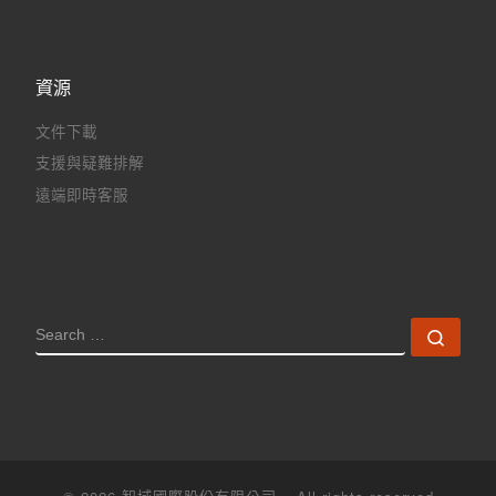
資源
文件下載
支援與疑難排解
遠端即時客服
SEARCH
Sear