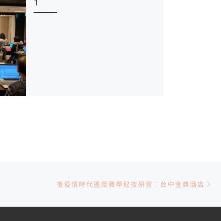
1
Ne
後疫情時代遠距教學秘技研習：台中金典酒店