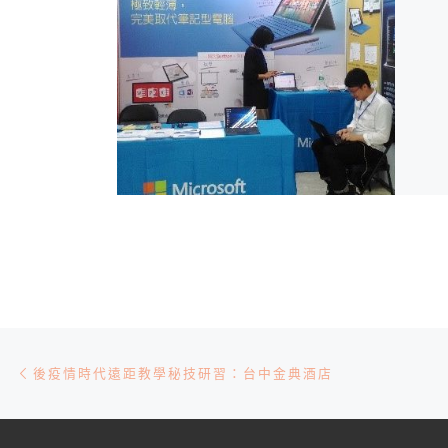
文章導航
Previous post
後疫情時代遠距教學秘技研習：台中金典酒店