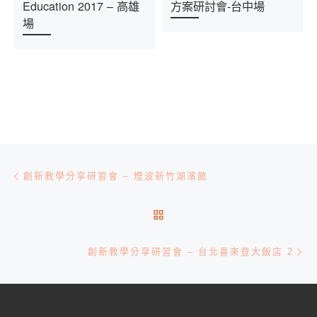
Education 2017 – 高雄
方案研討會-台中場
場
文章導航
Previous post
創新教學分享研習會 – 煙波新竹湖濱館
BACK TO POST LIST
Ne
創新教學分享研習會 – 台北喜來登大飯店 2