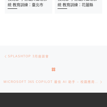
統 教育訓練：臺北市
統 教育訓練：花蓮縣
文章導航
Previous post
SPLASHTOP 3月座談會
BACK TO POST LIST
Ne
MICROSOFT 365 COPILOT 最佳 AI 助手 – 校園應用研討會 / 臺北場