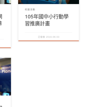
校園活動
網
105年國中小行動學
華
習推廣計畫
已發表
2016-06-03