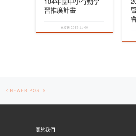
104年國中小行動學
2
習推廣計畫
已發表
2015-11-06
Posts navigation
Newer posts
NEWER POSTS
關於我們