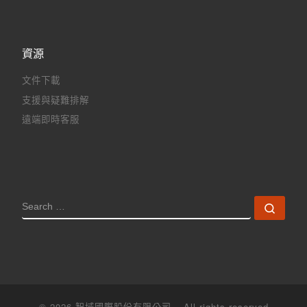
資源
文件下載
支援與疑難排解
遠端即時客服
SEARCH
Sear
© 2026
智域國際股份有限公司
– All rights reserved