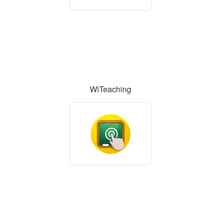
WiTeaching