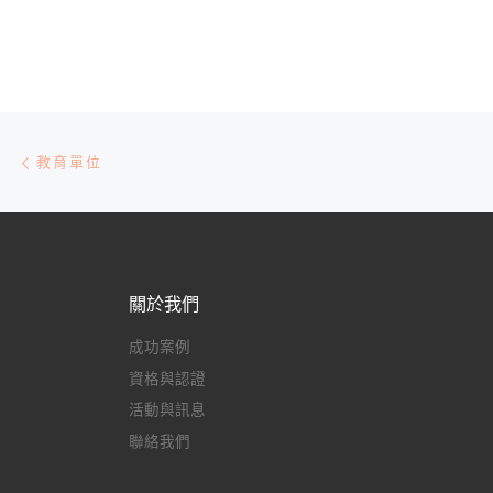
文章導航
Previous post
教育單位
關於我們
成功案例
資格與認證
活動與訊息
聯絡我們