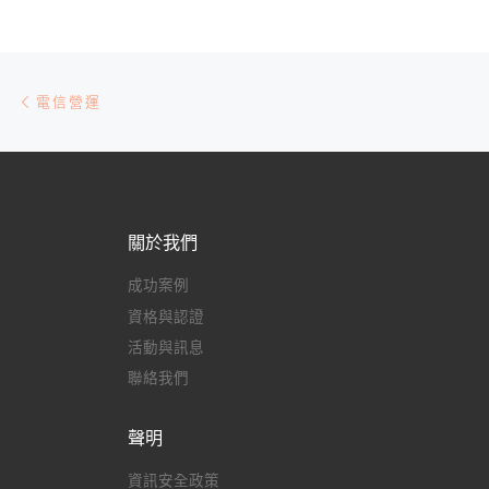
文章導航
Previous post
電信營運
關於我們
成功案例
資格與認證
活動與訊息
聯絡我們
聲明
資訊安全政策