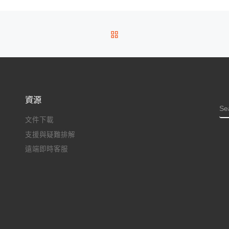
BACK TO POST LIST
資源
S
文件下載
支援與疑難排解
遠端即時客服