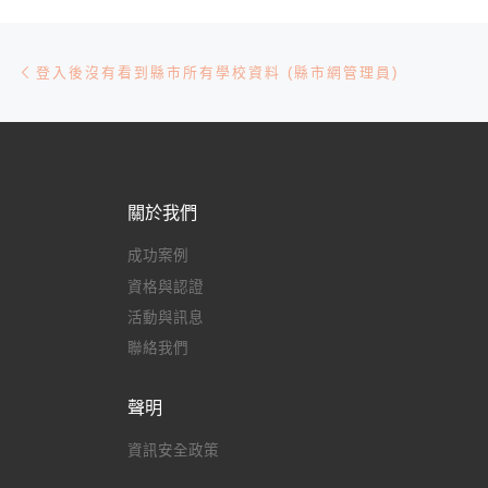
文章導航
Previous post
登入後沒有看到縣市所有學校資料 (縣市網管理員)
關於我們
成功案例
資格與認證
活動與訊息
聯絡我們
聲明
資訊安全政策