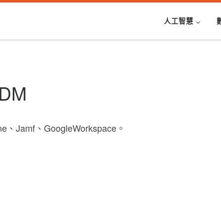
人工智慧
DM
amf、GoogleWorkspace。