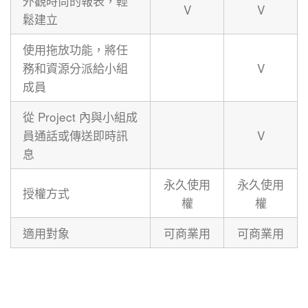
外觀時尚的報表，輕
V
V
鬆建立
使用拖放功能，將任
務和資源分派給小組
V
成員
從 Project 內與小組成
員通話或傳送即時訊
V
息
永久使用
永久使用
授權方式
權
權
適用對象
可商業用
可商業用