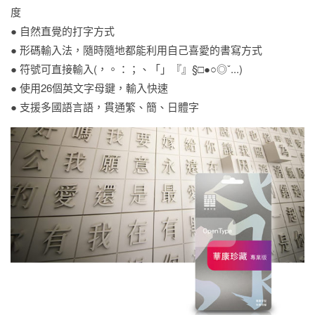
度
● 自然直覺的打字方式
● 形碼輸入法，隨時隨地都能利用自己喜愛的書寫方式
● 符號可直接輸入(，。：；、「」『』§□●○◎ˇ...)
● 使用26個英文字母鍵，輸入快速
● 支援多國語言語，貫通繁、簡、日體字