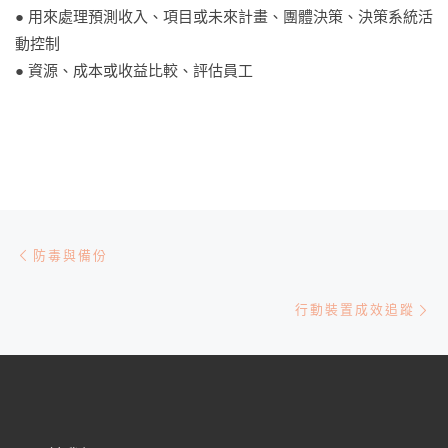
● 用來處理預測收入、項目或未來計畫、團體決策、決策系統活
動控制
● 資源、成本或收益比較、評估員工
文章導航
Previous post
防毒與備份
Ne
行動裝置成效追蹤