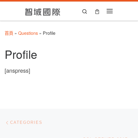
Skip to content
Search
Menu
首頁
»
Questions
»
Profile
Profile
[anspress]
文章導航
Previous post
CATEGORIES
Ne