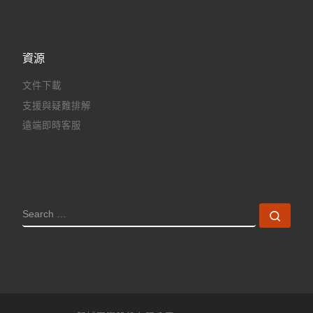
資源
文件下載
支援與疑難排解
遠端即時客服
SEARCH
Sear